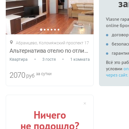
з
Vlasne гар
online бро
договор
Абрамцево, Коломяжский проспект 17
безопас
Альтернатива отелю по отличной цене
гаранти
•
•
Квартира
3 гостя
1 комната
Всё это ра
условии
on
2070
за сутки
через сайт.
руб
Ничего
не подошло?