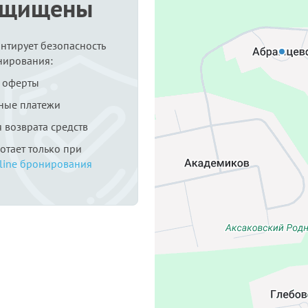
ащищены
антирует безопасность
нирования:
 оферты
ные платежи
я возврата средств
ботает только при
line бронирования