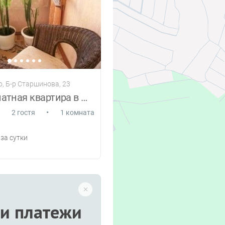
, Б-р Старшинова, 23
Однокомнатная квартира в Феодосии
•
2 гостя
1 комната
за сутки
и платежи