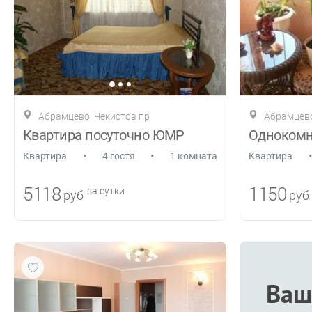
Абрамцево, Чекистов пр
Абрамцево
Квартира посуточно ЮМР
•
•
•
Квартира
4 гостя
1 комната
Квартира
5118
1150
за сутки
руб
руб
Ваш