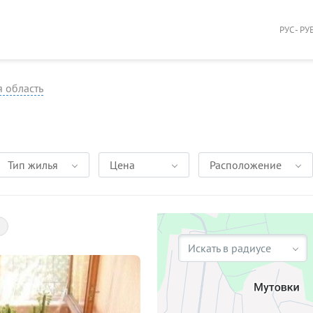
РУС - РУ
 область
Тип жилья
Цена
Расположение
Искать в радиусе