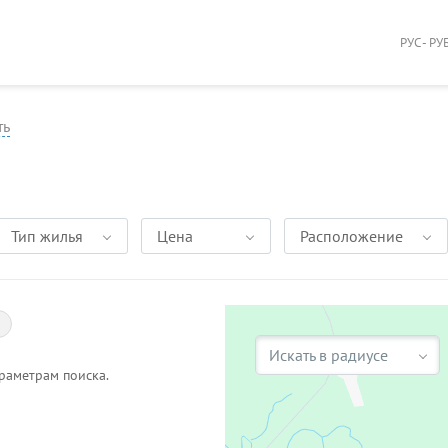
РУС - РУ
ть
Тип жилья
Цена
Расположение
Искать в радиусе
раметрам поиска.