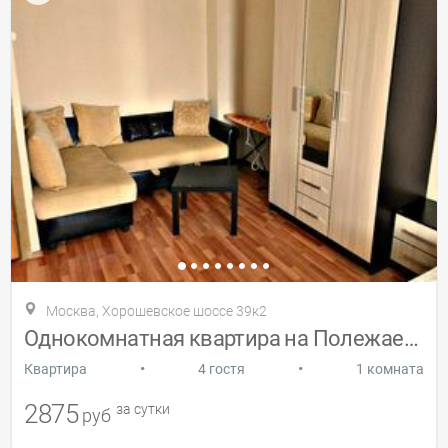
Москва, Хорошевское шоссе 39к2
Однокомнатная квартира на Полежаевской
•
•
Квартира
4 гостя
1 комната
2875
за сутки
руб