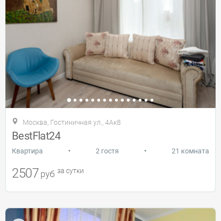
Москва, Гостиничная ул., 4Ак8
BestFlat24
•
•
Квартира
2 гостя
21 комната
2507
за сутки
руб