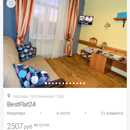
Москва, Гостиничная 12к6
BestFlat24
•
•
Квартира
4 гостя
21 комната
2507
за сутки
руб