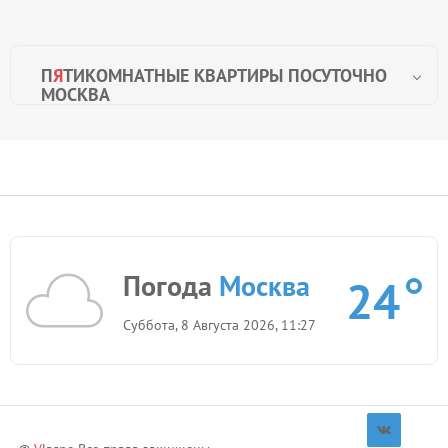
П
Я
ТИКОМНАТНЫЕ КВАРТИРЫ ПОСУТОЧНО
МОСКВА
Решив проведать сердце России – Москву-матушку – вы
непременно задумаетесь о месте ночлега. В случае если
Белокаменной предстоит приветствовать всех ваших
многочисленных родственников, необходимо
побеспокоиться об аренде квартиры. Лучший вариант –
снять пятикомнатные апартаменты, чтобы не стеснять
Погода
Москва
24
друг друга и вернуться домой действительно
отдохнувшим, и наполненным только позитивными
Суббота, 8 Августа 2026, 11:27
эмоциями.
Поскольку пятикомнатная квартира для Москвы –
показатель роскоши, сразу приготовьтесь к нешуточным
ценам. За день жизни на широкую ногу придётся
заплатить от 9 до 26 тысяч рублей. Рост цены
определяется общим состоянием квартиры и наличием