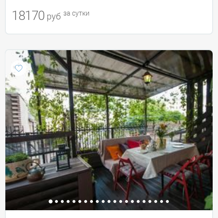
18170
за сутки
руб