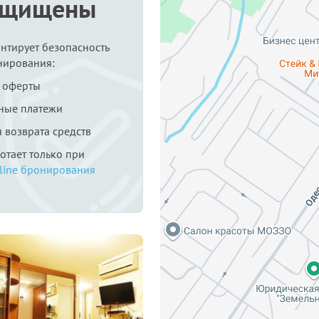
ащищены
антирует безопасность
нирования:
 оферты
ные платежи
я возврата средств
ботает только при
line бронирования