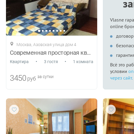
з
Vlasne гар
online бро
договор
Москва, Азовская улица дом 4
безопас
Современная просторная квартира
гаранти
•
•
Квартира
3 гостя
1 комната
Всё это ра
условии
on
3450
за сутки
через сайт.
руб