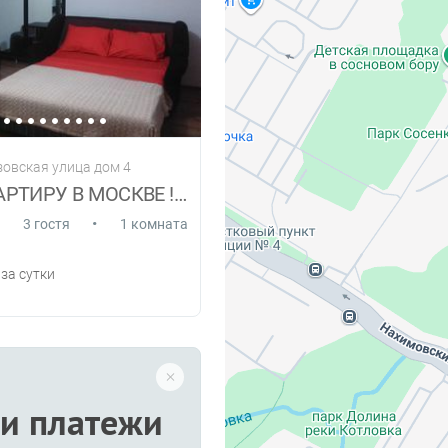
зовская улица дом 4
СДАМ КВАРТИРУ В МОСКВЕ !ПОСУТОЧНО!
•
3 гостя
1 комната
за сутки
и платежи