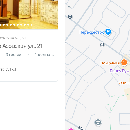
овская ул., 21
 Азовская ул., 21
•
9 гостей
1 комната
за сутки