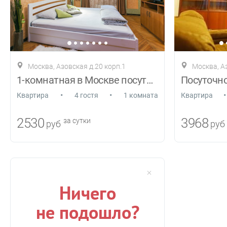
Москва, Азовская д.20 корп.1
Москва, Аз
1-комнатная в Москве посуточно
Посуточно
•
•
•
Квартира
4 гостя
1 комната
Квартира
2530
3968
за сутки
руб
руб
Ничего
не подошло?