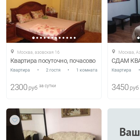
Москва, азовская 16
Москва, А
Квартира посуточно, почасово
•
•
•
Квартира
2 гостя
1 комната
Квартира
2300
3450
за сутки
руб
руб
Ваш