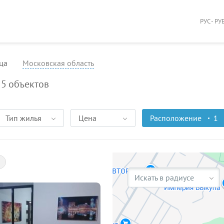
РУС - РУ
ца
Московская область
5
объектов
Тип жилья
Цена
Расположение
1
Искать в радиусе