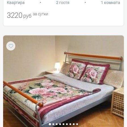
•
•
Квартира
2 гостя
1 комната
3220
за сутки
руб