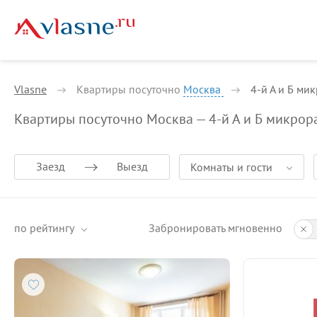
Vlasne
Квартиры посуточно
Москва
4-й А и Б м
Квартиры посуточно Москва — 4-й А и Б микро
Заезд
Выезд
Комнаты и гости
по рейтингу
Забронировать мгновенно