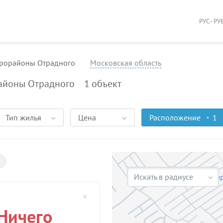
РУС - РУ
икрорайоны Отрадного
Московская область
районы Отрадного
1
объект
Тип жилья
Цена
Расположение
1
Искать в радиусе
Ничего