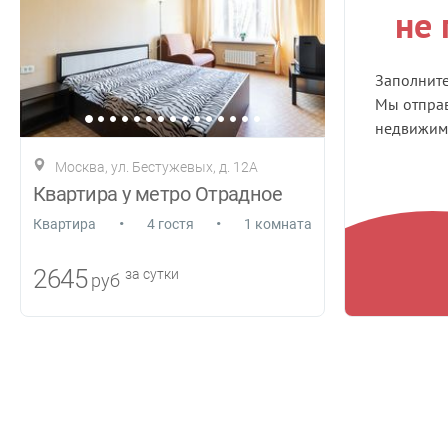
не
Заполнит
Мы отправ
недвижимо
Москва, ул. Бестужевых, д. 12А
Квартира у метро Отрадное
•
•
Квартира
4 гостя
1 комната
2645
за сутки
руб