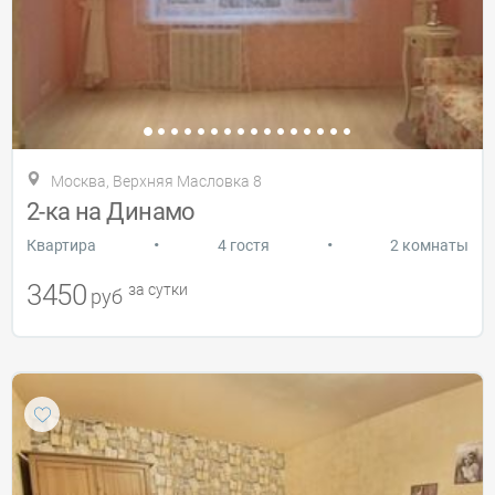
Москва, Верхняя Масловка 8
2-ка на Динамо
•
•
Квартира
4 гостя
2 комнаты
3450
за сутки
руб