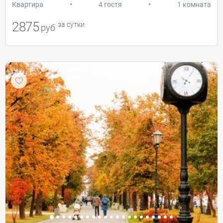
•
•
Квартира
4 гостя
1 комната
2875
за сутки
руб