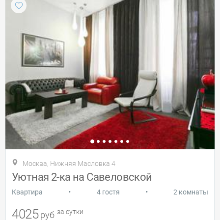
Москва, Нижняя Масловка 4
Уютная 2-ка на Савеловской
•
•
Квартира
4 гостя
2 комнаты
4025
за сутки
руб