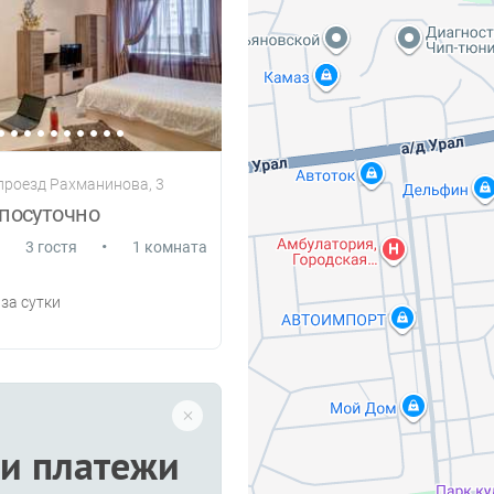
 проезд Рахманинова, 3
посуточно
•
3 гостя
1 комната
за сутки
и платежи