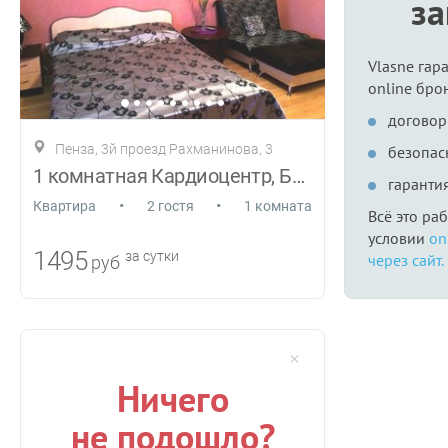
з
Vlasne гар
online бро
договор
Пенза, 3й проезд Рахманинова, 3
безопас
1 комнатная Кардиоцентр, Буртасы, ЦНТИ
гаранти
•
•
Квартира
2 гостя
1 комната
Всё это ра
условии
on
1495
за сутки
через сайт.
руб
Ничего
не подошло?