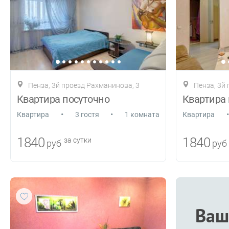
Пенза, 3й проезд Рахманинова, 3
Пенза, 3й
Квартира посуточно
Квартира 
•
•
•
Квартира
3 гостя
1 комната
Квартира
1840
1840
за сутки
руб
руб
Ваш