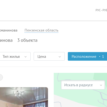
РУС - РУ
ахманинова
Пензенская область
нинова
3
объекта
Тип жилья
Цена
Расположение
1
Искать в радиусе