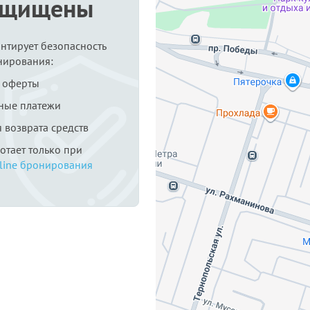
ащищены
антирует безопасность
нирования:
 оферты
ные платежи
я возврата средств
ботает только при
line бронирования