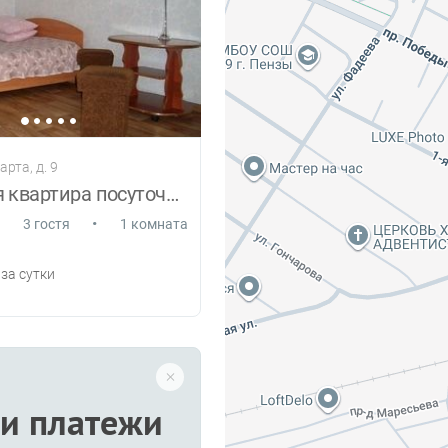
арта, д. 9
Недорогая квартира посуточно в г. Пенза.
•
3 гостя
1 комната
за сутки
и платежи