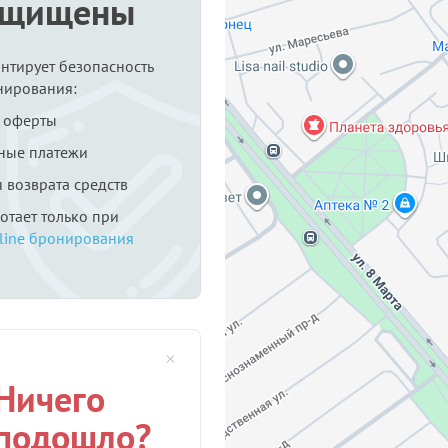
ащищены
антирует безопасность
нирования:
 оферты
ные платежи
я возврата средств
ботает только при
line бронирования
Ничего
 подошло?