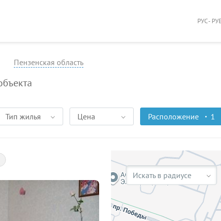
РУС - РУ
Пензенская область
объекта
Тип жилья
Цена
Расположение
1
Искать в радиусе