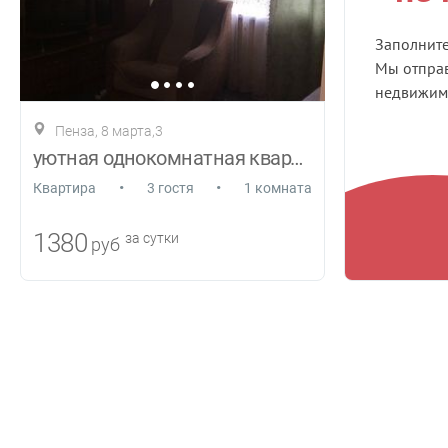
Заполнит
Мы отправ
недвижимо
Пенза, 8 марта,3
уютная однокомнатная квартира
•
•
Квартира
3 гостя
1 комната
1380
за сутки
руб