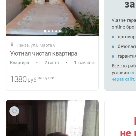
з
Vlasne гар
online бро
договор
Пенза, ул.8 Марта 9
безопас
Уютная чистая квартира
гаранти
•
•
Квартира
2 гостя
1 комната
Всё это ра
условии
on
1380
за сутки
через сайт.
руб
не