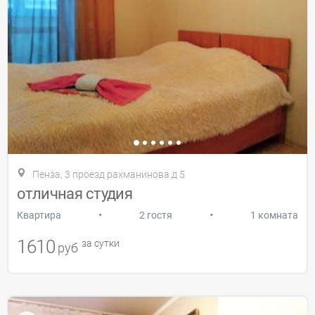
Пенза, 3 проезд рахманинова д 5
отличная студия
•
•
Квартира
2 гостя
1 комната
1610
за сутки
руб