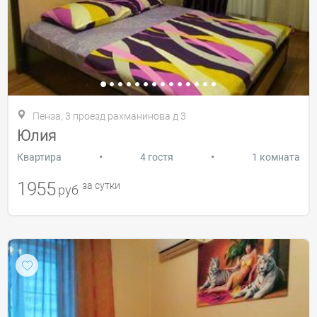
Пенза, 3 проезд рахманинова д 3
Юлия
•
•
Квартира
4 гостя
1 комната
1955
за сутки
руб