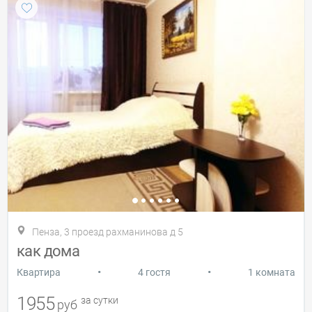
Пенза, 3 проезд рахманинова д 5
как дома
•
•
Квартира
4 гостя
1 комната
1955
за сутки
руб