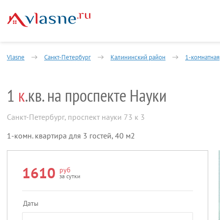
Vlasne
Санкт-Петербург
Калининский район
1-комнатная
1
к
.кв. на проспекте Науки
Санкт-Петербург
,
проспект науки 73 к 3
1-комн. квартира для 3 гостей, 40 м2
1610
руб
за сутки
Даты