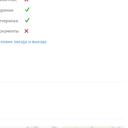
урение
ечеринки
окументы
словия заезда и выезда