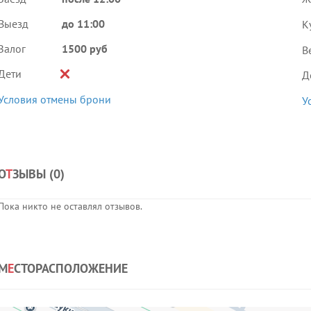
Выезд
до 11:00
К
Залог
1500 руб
В
Дети
Д
Условия отмены брони
У
О
Т
ЗЫВЫ (
0
)
Пока никто не оставлял отзывов.
М
Е
СТОРАСПОЛОЖЕНИЕ