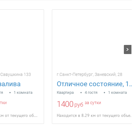
, Савушкина 133
г.Санкт-Петербург, Заневский, 28
 залива
Отличное состояние, 15 минут от центра
тя
1 комната
Квартира
4 гостя
1 комната
1400
утки
за сутки
руб
Находится в 12.11 км от текущего объекта
Находится в 8.29 км от текущего объекта