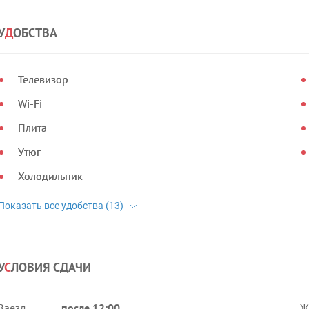
У
Д
ОБСТВА
Телевизор
Wi-Fi
Плита
Утюг
Холодильник
У
С
ЛОВИЯ СДАЧИ
Заезд
после 12:00
Ж