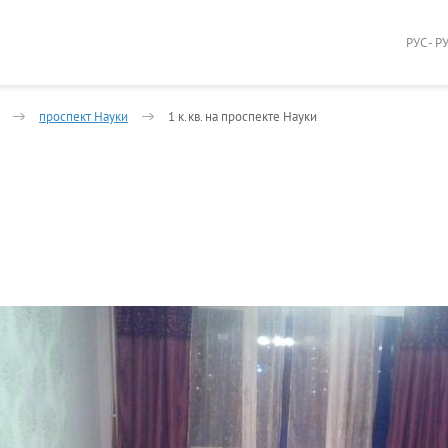
РУС - Р
проспект Науки
1 к.кв. на проспекте Науки