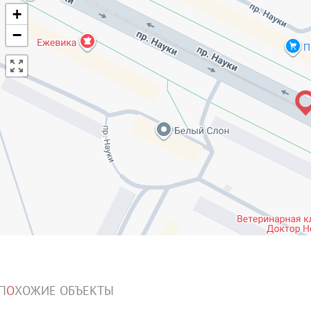
+
−
П
О
ХОЖИЕ ОБЪЕКТЫ