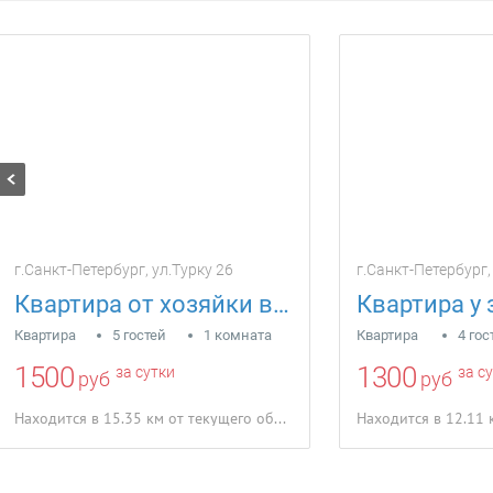
г.Санкт-Петербург, ул.Турку 26
г.Санкт-Петербург
Квартира от хозяйки во Фрунзенском р-не
Квартира у
Квартира
5 гостей
1 комната
Квартира
4 гос
1500
1300
за сутки
за с
руб
руб
Находится в 15.35 км от текущего объекта