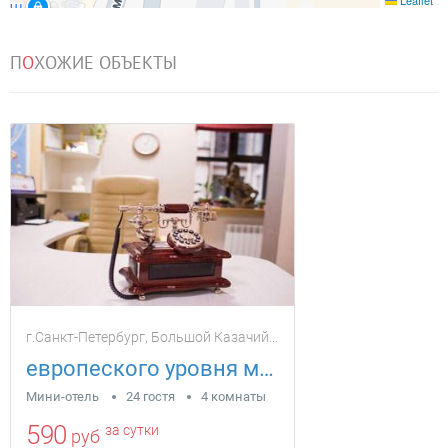
Leaflet
П
О
ХОЖИЕ ОБЪЕКТЫ
г.Санкт-Петербург, Большой Казачий переулок 4
европеского уровня меблированные комнаты
Мини-отель
24 гостя
4 комнаты
590
за сутки
руб