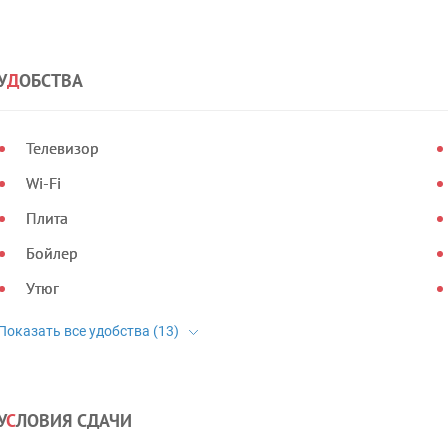
У
Д
ОБСТВА
Телевизор
Wi-Fi
Плита
Бойлер
Утюг
У
С
ЛОВИЯ СДАЧИ