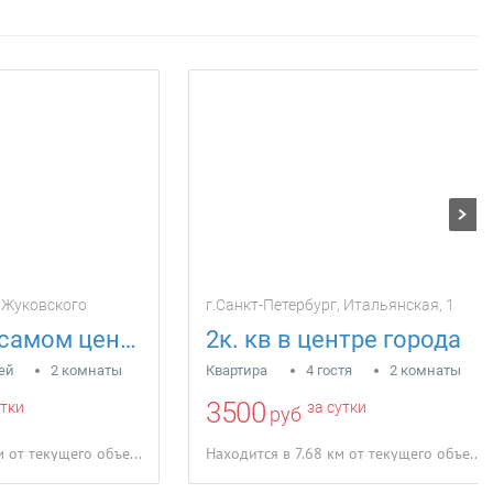
, Жуковского
г.Санкт-Петербург, Итальянская, 1
Квартира в самом центре Санкт-Петербурга
2к. кв в центре города
тей
2 комнаты
Квартира
4 гостя
2 комнаты
3500
утки
за сутки
руб
Находится в 6.26 км от текущего объекта
Находится в 7.68 км от текущего объекта