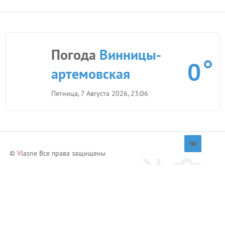
Квартиры
Цены
Центр Апартаменты на Артынова (посуточно
1877
Винницы-артемовская)
руб.
Погода
Винницы-
0
артемовская
Пятница, 7 Августа 2026, 23:06
©
V
lasne Все права защищены
Приглашай друзей и зарабатывай!
Пригласить