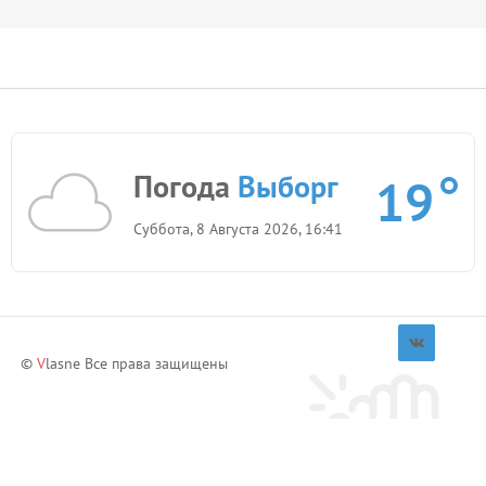
Посуточно Выборг
Квартиры
Цены
В центре города (посуточно Выборг)
2300
руб.
Сдается 2х комнатная квартира (посуточно
3679
Погода
Выборг
19
Выборг)
руб.
Суббота, 8 Августа 2026, 16:41
©
V
lasne Все права защищены
Приглашай друзей и зарабатывай!