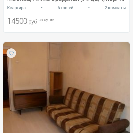
•
•
Квартира
6 гостей
2 комнаты
14500
за сутки
руб