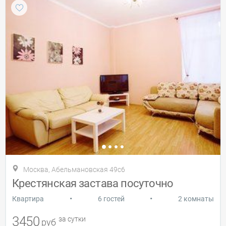
Москва, Абельмановская 49с6
Крестянская застава посуточно
•
•
Квартира
6 гостей
2 комнаты
3450
за сутки
руб