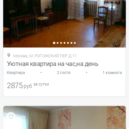
Москва, М .РОГОЖСКИЙ ПЕР Д.11
Уютная квартира на час,на день
•
•
Квартира
2 гостя
1 комната
2875
за сутки
руб