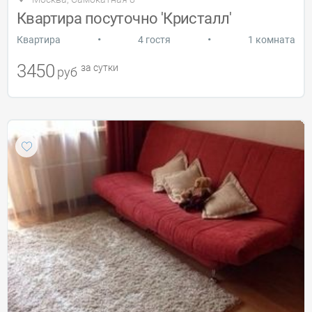
Квартира посуточно 'Кристалл'
•
•
Квартира
4 гостя
1 комната
3450
за сутки
руб