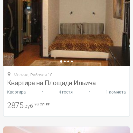
Москва, Рабочая 10
Квартира на Площади Ильича
•
•
Квартира
4 гостя
1 комната
2875
за сутки
руб