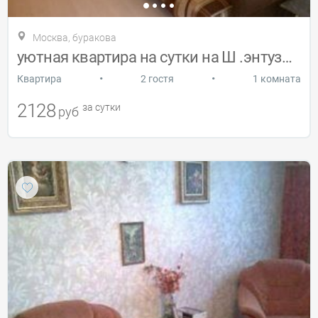
Москва, буракова
уютная квартира на сутки на Ш .энтузиаст
•
•
Квартира
2 гостя
1 комната
2128
за сутки
руб