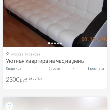
Москва, буракова
Уютная квартира на час,на день
•
•
Квартира
2 гостя
1 комната
2300
за сутки
руб