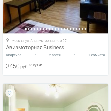
Москва, ул. Авиамоторная дом 27
Авиамоторная Business
•
•
Квартира
2 гостя
1 комната
3450
за сутки
руб