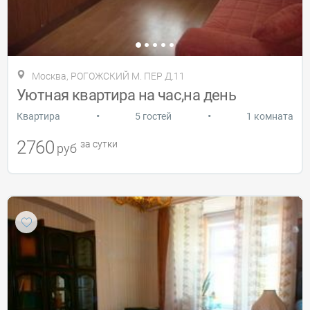
Москва, РОГОЖСКИЙ М. ПЕР Д.11
Уютная квартира на час,на день
•
•
Квартира
5 гостей
1 комната
2760
за сутки
руб