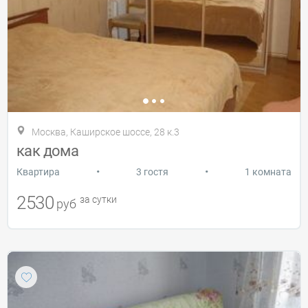
Москва, Каширское шоссе, 28 к.3
как дома
•
•
Квартира
3 гостя
1 комната
2530
за сутки
руб