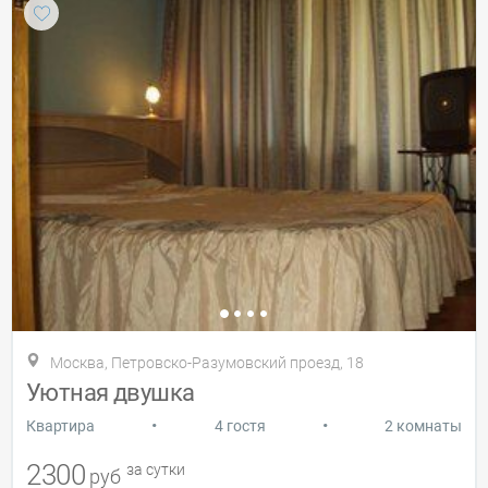
Москва, Петровско-Разумовский проезд, 18
Уютная двушка
•
•
Квартира
4 гостя
2 комнаты
2300
за сутки
руб