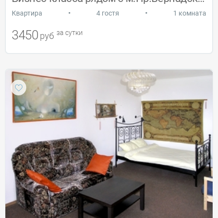
•
•
Квартира
4 гостя
1 комната
3450
за сутки
руб