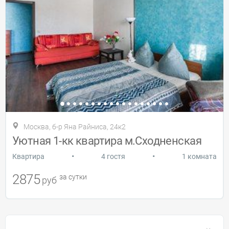
Москва, б-р Яна Райниса, 24к2
Уютная 1-кк квартира м.Сходненская
•
•
Квартира
4 гостя
1 комната
2875
за сутки
руб