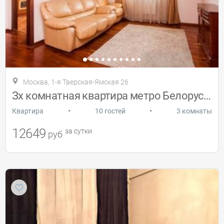
Москва, 1-я Тверская-Ямская 26
Зх комнатная квартира метро Белорусская
•
•
Квартира
10 гостей
3 комнаты
12649
за сутки
руб