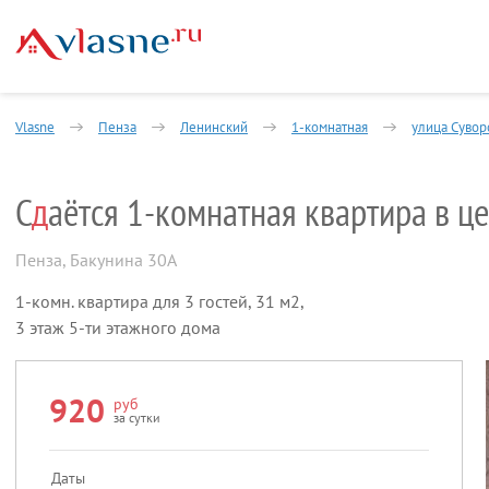
Vlasne
Пенза
Ленинский
1-комнатная
улица Сувор
С
д
аётся 1-комнатная квартира в ц
Пенза
,
Бакунина 30А
1-комн. квартира для 3 гостей, 31 м2,
3 этаж 5-ти этажного дома
920
руб
за сутки
Даты