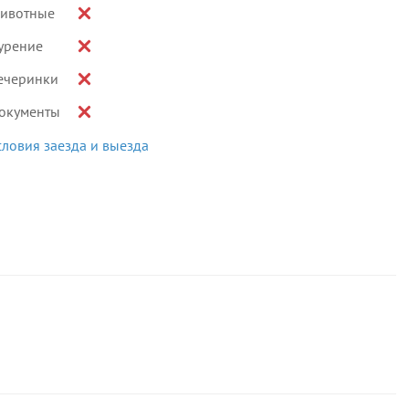
ивотные
урение
ечеринки
окументы
словия заезда и выезда