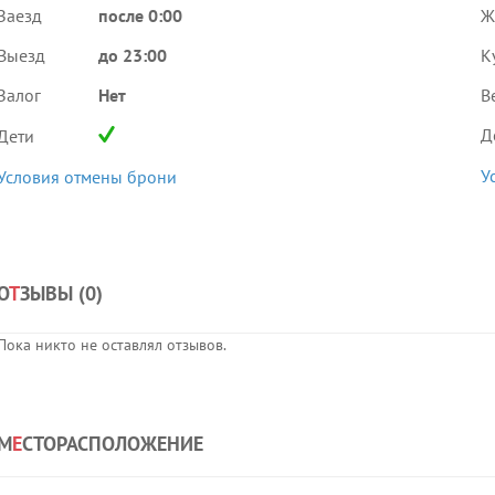
Заезд
после 0:00
Ж
Выезд
до 23:00
К
Залог
Нет
В
Д
Дети
У
Условия отмены брони
О
Т
ЗЫВЫ (
0
)
Пока никто не оставлял отзывов.
М
Е
СТОРАСПОЛОЖЕНИЕ