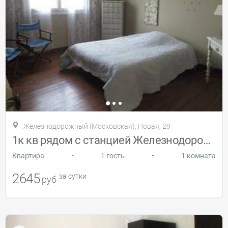
Железнодорожный (Московская), Новая, 29
1к кв рядом с станцией Железнодорожная
•
•
Квартира
1 гость
1 комната
2645
за сутки
руб