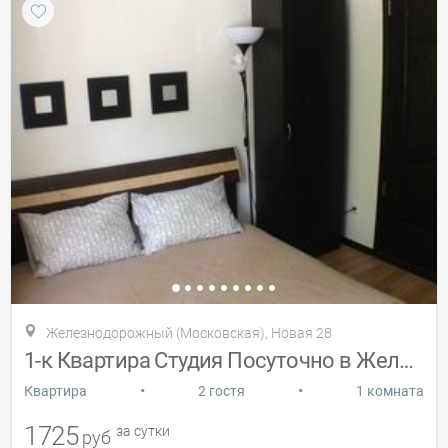
Железнодорожный (Московская), Новая 28
1-к Квартира Студия Посуточно в Железном
•
•
Квартира
2 гостя
1 комната
1725
за сутки
руб