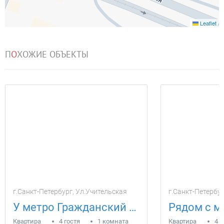
Leaflet
П
О
ХОЖИЕ ОБЪЕКТЫ
г.Санкт-Петербург, Ул.Учительская
г.Санкт-Петербур
У метро Гражданский пр. в новом доме
Квартира
4 гостя
1 комната
Квартира
4 г