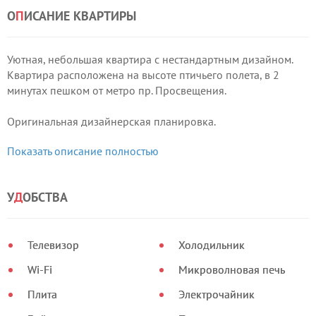
О
П
ИСАНИЕ КВАРТИРЫ
Уютная, небольшая квартира с нестандартным дизайном.
Квартира расположена на высоте птичьего полета, в 2
минутах пешком от метро пр. Просвещения.
Оригинальная дизайнерская планировка.
В квартире есть гостинная-столовая с кожаным
Показать описание полностью
двуспальным диваном и небольшая отдельная спальня с
двуспальной кроватью.
У
Д
ОБСТВА
Телевизор
Холодильник
Wi-Fi
Микроволновая печь
Плита
Электрочайник