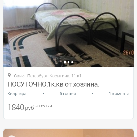
Санкт-Петербург, Косыгина, 11 к1
ПОСУТОЧНО,1к.кв от хозяина.
•
•
Квартира
5 гостей
1 комната
1840
за сутки
руб