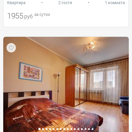
•
•
Квартира
2 гостя
1 комната
1955
за сутки
руб