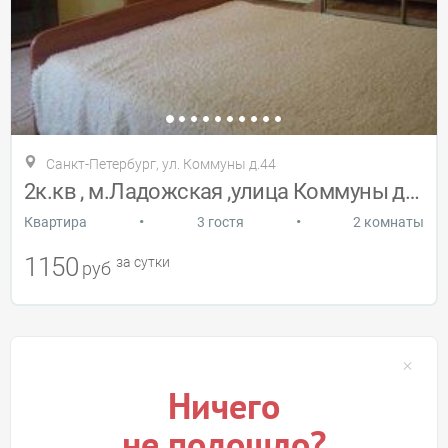
Санкт-Петербург, ул. Коммуны д.44
2к.кв , м.Ладожская ,улица Коммуны д.44
•
•
Квартира
3 гостя
2 комнаты
1150
за сутки
руб
Ничего
не подошло?