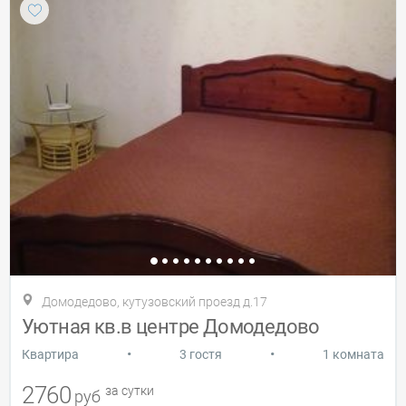
Домодедово, кутузовский проезд д.17
Уютная кв.в центре Домодедово
•
•
Квартира
3 гостя
1 комната
2760
за сутки
руб