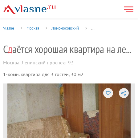
Vlasne
Москва
Ломоносовский
16-й квартал Юго-Запада 
С
д
аётся хорошая квартира на ленинском пр
Москва
,
Ленинский проспект 93
1-комн. квартира для 3 гостей, 30 м2