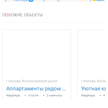
П
О
ХОЖИЕ ОБЪЕКТЫ
г.Москва, Волоколамское шоссе
г.Москва, Валов
Аппартаменты рядом с Крокус-Экспо
Квартира
3 гостя
2 комнаты
Квартира
4 г
5000
4700
за сутки
за 
руб
руб