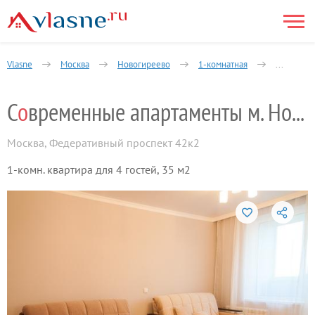
Vlasne
Москва
Новогиреево
1-комнатная
Современ
С
о
временные апартаменты м. Новогиреево
Москва
,
Федеративный проспект 42к2
1-комн. квартира для 4 гостей, 35 м2