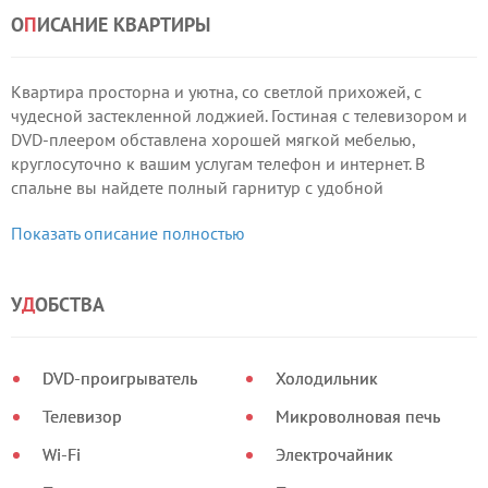
О
П
ИСАНИЕ КВАРТИРЫ
Квартира просторна и уютна, со светлой прихожей, с
чудесной застекленной лоджией. Гостиная с телевизором и
DVD-плеером обставлена хорошей мягкой мебелью,
круглосуточно к вашим услугам телефон и интернет. В
спальне вы найдете полный гарнитур с удобной
двуспальной кроватью, а на кухне – всю необходимую
Показать описание полностью
бытовую технику и набор посуды.
У
Д
ОБСТВА
DVD-проигрыватель
Холодильник
Телевизор
Микроволновая печь
Wi-Fi
Электрочайник