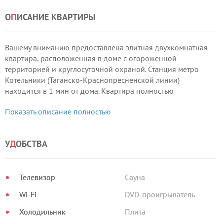
О
П
ИСАНИЕ КВАРТИРЫ
Вашему вниманию предоставлена элитная двухкомнатная
квартира, расположенная в доме с огороженной
территорией и круглосуточной охраной. Станция метро
Котельники (Таганско-Краснопресненской линии)
находится в 1 мин от дома. Квартира полностью
оборудована всей необходимой мебелью, посудой и
Показать описание полностью
современной техникой для комфортного проживания и
отдыха.
У
Д
ОБСТВА
Телевизор
Сауна
Wi-Fi
DVD-проигрыватель
Холодильник
Плита