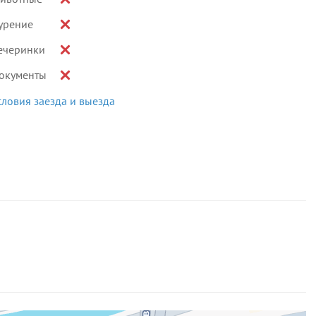
урение
ечеринки
окументы
словия заезда и выезда