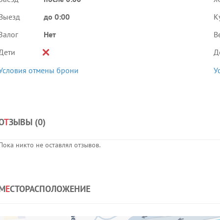
Выезд
до 0:00
К
Залог
Нет
В
Дети
Д
Условия отмены брони
У
О
Т
ЗЫВЫ (
0
)
Пока никто не оставлял отзывов.
М
Е
СТОРАСПОЛОЖЕНИЕ