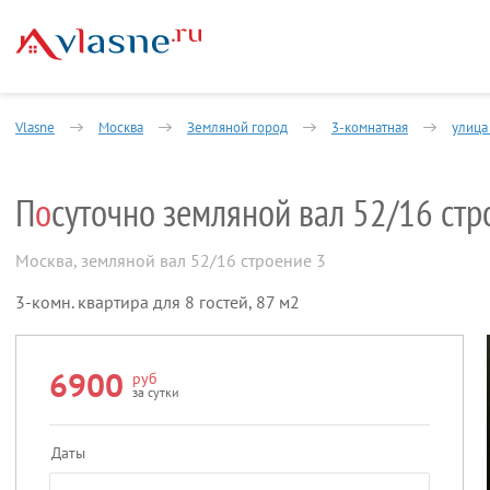
Vlasne
Москва
Земляной город
3-комнатная
улица
П
о
суточно земляной вал 52/16 стр
Москва
,
земляной вал 52/16 строение 3
3-комн. квартира для 8 гостей, 87 м2
6900
руб
за сутки
Даты