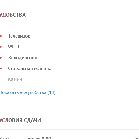
У
Д
ОБСТВА
Телевизор
Wi-Fi
Холодильник
Стиральная машина
Камин
У
С
ЛОВИЯ СДАЧИ
Заезд
после 0:00
Ж