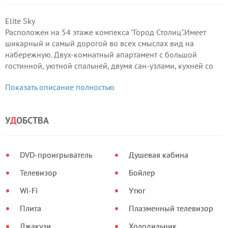
Elite Sky
Расположен на 54 этаже компекса "Город Столиц".Имеет
шикарный и самый дорогой во всех смыслах вид на
набережную. Двух-комнатный апартамент с большой
гостинной, уютной спальней, двумя сан-узлами, кухней со
встроенной премиум техникой, большим раздвижным
Показать описание полностью
столом оборудован всей необходимой техникой мебелью и
электроникой.
У
Д
ОБСТВА
DVD-проигрыватель
Душевая кабина
Телевизор
Бойлер
Wi-Fi
Утюг
Плита
Плазменный телевизор
Джакузи
Холодильник