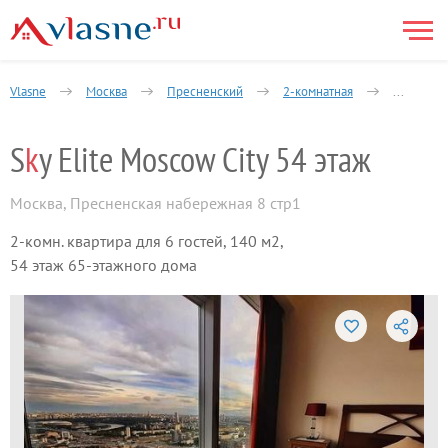
Vlasne
Москва
Пресненский
2-комнатная
Пресненс
S
k
y Elite Moscow City 54 этаж
Москва
,
Пресненская набережная 8 стр1
2-комн. квартира для 6 гостей, 140 м2,
54 этаж 65-этажного дома