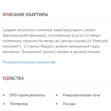
О
П
ИСАНИЕ КВАРТИРЫ
Сдадим посуточно отличную квартиру рядом с метро
Удельная,(собственники) , Енотаевская ул.д.16, от метро
полминуты пешком. На метро до центра города (ст."Невский
проспект") - 15 минут. Рядом с домом прекрасный парк,
магазины, "блошиный" рынок ( входит в десятку лучших
"блошиных" рынков мира (!!!) ,вокзал, в 5 минутах пешком
Показать описание полностью
"Макдональдс" и Wi-Fi.
У
Д
ОБСТВА
DVD-проигрыватель
Микроволновая печь
Телевизор
Посуда