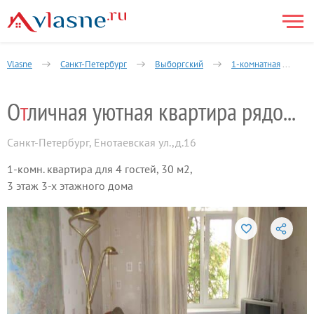
Vlasne
Санкт-Петербург
Выборгский
1-комнатная
Е
О
т
личная уютная квартира рядом с метро
Санкт-Петербург
,
Енотаевская ул.,д.16
1-комн. квартира для 4 гостей, 30 м2,
3 этаж 3-х этажного дома