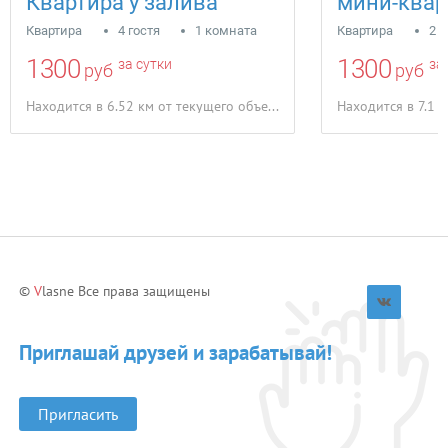
Квартира у залива
Квартира
4 гостя
1 комната
Квартира
2 г
1300
1300
за сутки
за 
руб
руб
Находится в 6.52 км от текущего объекта
Находится в 7.1 
©
V
lasne Все права защищены
Приглашай друзей и зарабатывай!
Пригласить