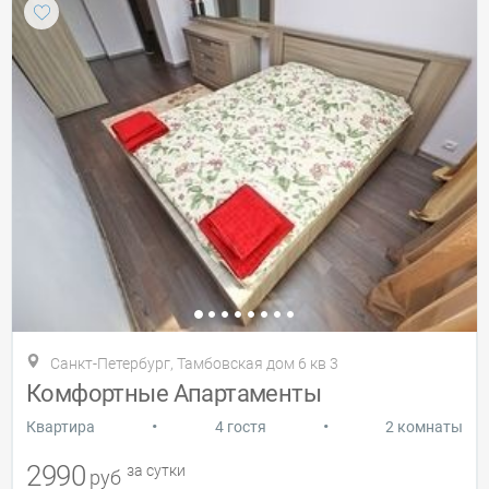
Санкт-Петербург, Тамбовская дом 6 кв 3
Комфортные Апартаменты
•
•
Квартира
4 гостя
2 комнаты
2990
за сутки
руб