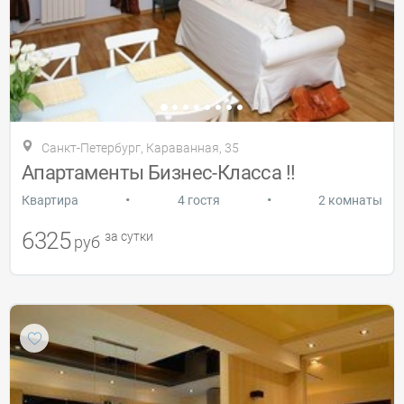
Санкт-Петербург, Караванная, 35
Апартаменты Бизнес-Класса !!
•
•
Квартира
4 гостя
2 комнаты
6325
за сутки
руб