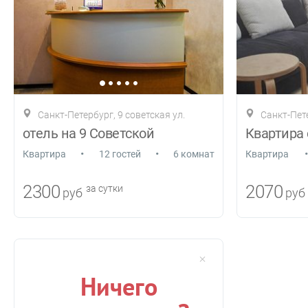
Санкт-Петербург, 9 советская ул.
Санкт-Пет
отель на 9 Советской
•
•
•
Квартира
12 гостей
6 комнат
Квартира
2300
2070
за сутки
руб
руб
Ничего