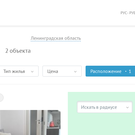
РУС - РУ
Ленинградская область
Ольгино
2
объекта
Тип жилья
Цена
Расположение
1
Искать в радиусе