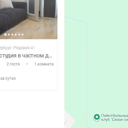
ербург, Рядовая 41
Квартира студия в частном доме.В Ольгино
•
2 гостя
1 комната
за сутки