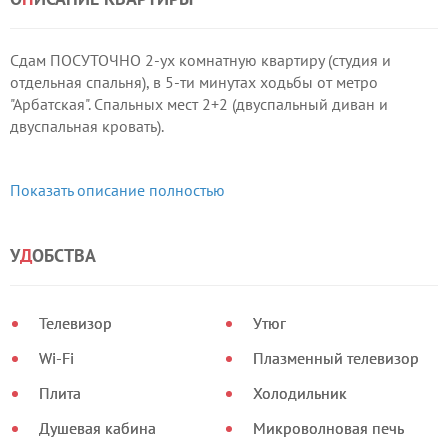
Сдам ПОСУТОЧНО 2-ух комнатную квартиру (студия и
отдельная спальня), в 5-ти минутах ходьбы от метро
"Арбатская". Спальных мест 2+2 (двуспальный диван и
двуспальная кровать).
Квартира оснащена всем необходимым для комфортного
Показать описание полностью
проживания, включая: ИНТЕРНЕТ Wi-Fi, ТЕХНИКУ,
телевизор HD + кабельное ТВ, посудомоечную машину, СВЧ,
бойлер, стиральную машину с сушкой, посуду для
У
Д
ОБСТВА
приготовления пищи, питьевую воду, чай, кофе, соль, сахар,
шампунь, мыло, гель для душа, стиральный порошок, и
другие принадлежности.
Телевизор
Утюг
Wi-Fi
Плазменный телевизор
Плита
Холодильник
Душевая кабина
Микроволновая печь