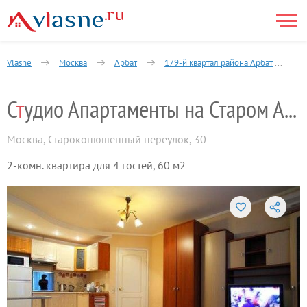
Vlasne
Москва
Арбат
179-й квартал района Арбат
2
С
т
удио Апартаменты на Старом Арбате
Москва
,
Староконюшенный переулок, 30
2-комн. квартира для 4 гостей, 60 м2