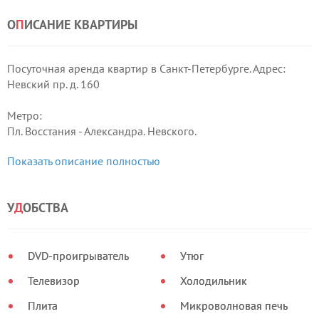
О
П
ИСАНИЕ КВАРТИРЫ
Посуточная аренда квартир в Санкт-Петербурге. Адрес:
Невский пр. д. 160
Метро:
Пл. Восстания - Александра. Невского.
Показать описание полностью
(10 минут пешком)
Спальных мест:
У
Д
ОБСТВА
2+2+1+1 (2х спальная кровать + диван + кресло + кресло)
Этаж:
DVD-проигрыватель
Утюг
35 Лифт Домофон
Телевизор
Холодильник
Сан. Узел:
Раздельный.
Плита
Микроволновая печь